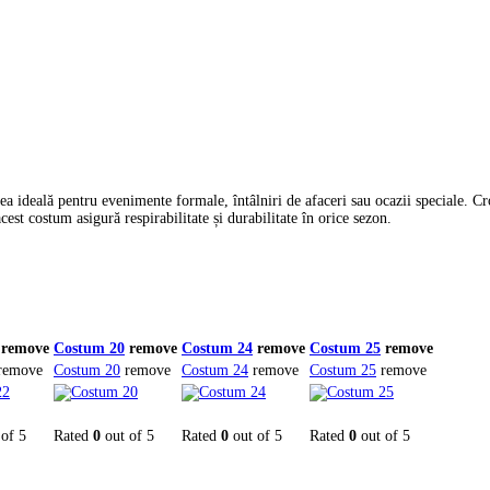
 ideală pentru evenimente formale, întâlniri de afaceri sau ocazii speciale. Cro
 acest costum asigură respirabilitate și durabilitate în orice sezon.
remove
Costum 20
remove
Costum 24
remove
Costum 25
remove
remove
Costum 20
remove
Costum 24
remove
Costum 25
remove
of 5
Rated
0
out of 5
Rated
0
out of 5
Rated
0
out of 5