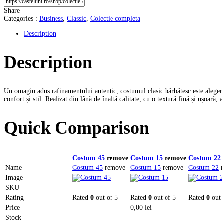
Share
Categories :
Business
,
Classic
,
Colectie completa
Description
Description
Un omagiu adus rafinamentului autentic, costumul clasic bărbătesc este alegerea
confort și stil. Realizat din lână de înaltă calitate, cu o textură fină și ușoară,
Quick Comparison
Costum 45
remove
Costum 15
remove
Costum 22
Name
Costum 45
remove
Costum 15
remove
Costum 22
Image
SKU
Rating
Rated
0
out of 5
Rated
0
out of 5
Rated
0
out 
Price
0,00
lei
Stock