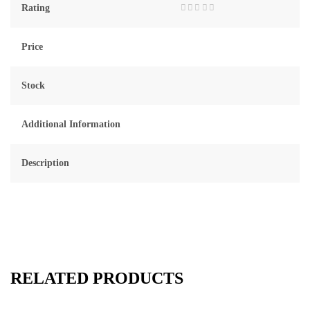
Rating
Rated
0
out
Price
of
5
Stock
Additional Information
Description
RELATED PRODUCTS