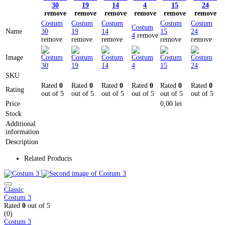
30
19
14
4
15
24
remove
remove
remove
remove
remove
remove
Costum
Costum
Costum
Costum
Costum
Costum
Name
30
19
14
15
24
4
remove
remove
remove
remove
remove
remove
Image
SKU
Rated
0
Rated
0
Rated
0
Rated
0
Rated
0
Rated
0
Rating
out of 5
out of 5
out of 5
out of 5
out of 5
out of 5
Price
0,00
lei
Stock
Additional
information
Description
Related Products
Classic
Costum 3
Rated
0
out of 5
(0)
Costum 3