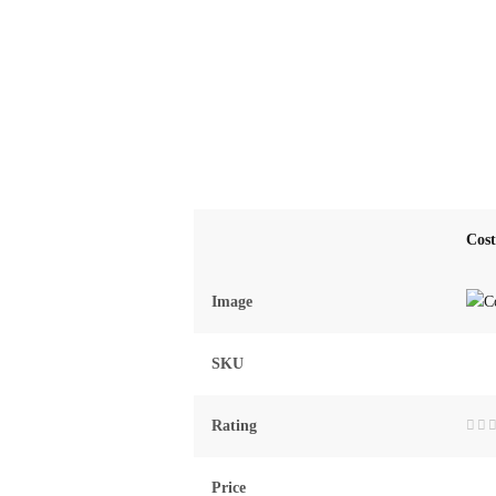
Cos
Image
SKU
Rating
Rat
0
out
Price
of