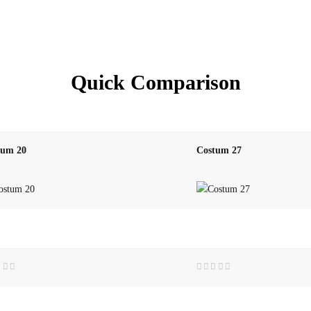
Quick Comparison
tum 20
Costum 27
ed
Rated
0
out
of