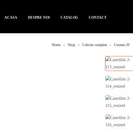
ACASA
DESPRE NOI
CATALOG
CONTACT
Home
Shop
Colectie completa
Costum 20