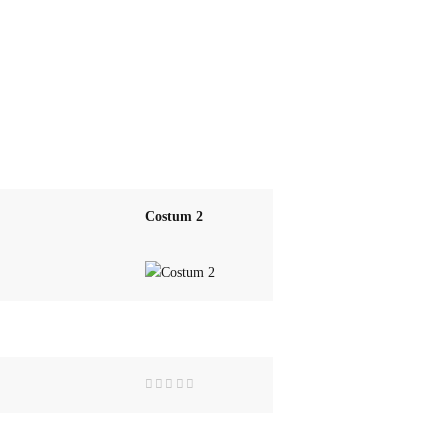
Costum 2
Rated
0
out
of