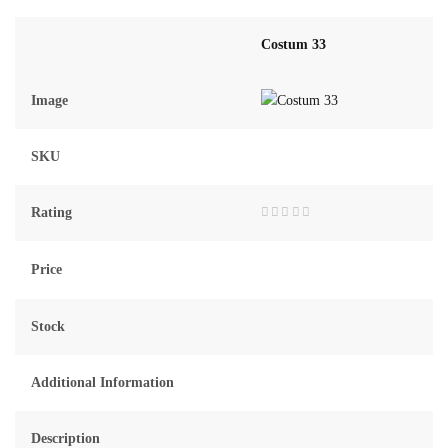
Costum 33
Image
SKU
Rating
Rated
0
out
of
Price
5
Stock
Additional Information
Description