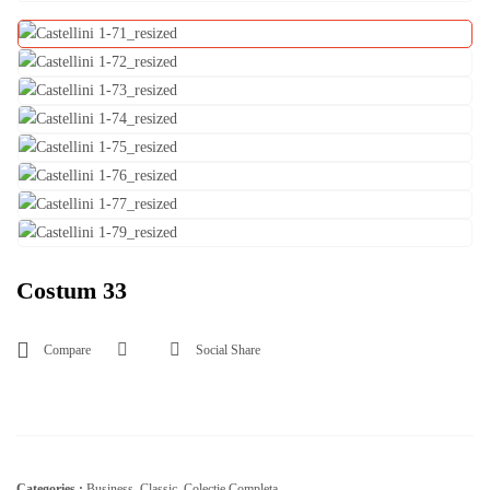
Costum 33
Compare
Social Share
Categories :
Business
,
Classic
,
Colectie Completa